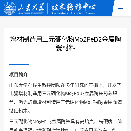
增材制造用三元硼化物Mo2FeB2金属陶
瓷材料
项目简介
:
山东大学孙俊生教授团队在多年研究的基础上，开发了
电弧增材制造用三元硼化物Mo
FeB
金属陶瓷药芯焊
2
2
丝、激光熔覆增材制造用三元硼化物Mo
FeB
金属陶瓷
2
2
微细粉末。
三元硼化物Mo
FeB
金属陶瓷具有高熔点、高硬度、优
2
2
异的高温稳定性和耐腐蚀性能，广泛应用于汽车、能