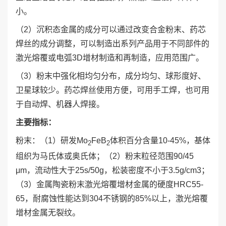
小。
（2）沉积态金属的成分可以通过改变合金粉末、药芯
焊丝的成分调整，可以制造出系列产品用于不同部件的
激光熔覆或电弧3D增材制造和再制造，应用范围广。
（3）粉末中强化相均匀分布，成分均匀、球形度好、
卫星球较少。药芯焊丝使用方便，可用手工焊，也可用
于自动焊、机器人焊接。
主要指标：
粉末：（1）研发Mo
FeB
体积百分含量10-45%，基体
2
2
组织为马氏体或奥氏体；（2）粉末粒径范围90/45
μm，流动性大于25s/50g，松装密度不小于3.5g/cm3；
（3）金属陶瓷粉末激光熔覆增材金属的硬度HRC55-
65，耐腐蚀性能达到304不锈钢的85%以上，激光熔覆
增材金属无裂纹。