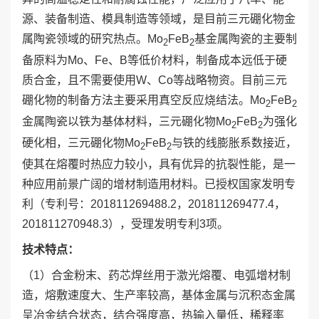
源、装备制造、模具制造等领域，是目前三元硼化物金
属陶瓷领域的研究热点。Mo
FeB
基金属陶瓷的主要制
2
2
备原料为Mo、Fe、B等低价材料，制备成本远低于硬
质合金，且不需要使用W、Co等战略物资。目前三元
硼化物的制备方法主要采用真空反应烧结法。Mo
FeB
2
2
金属陶瓷以铁为基体材料，三元硼化物Mo
FeB
为强化
2
2
硬化相，三元硼化物Mo
FeB
与铁的线膨胀系数接近，
2
2
使其在熔覆时热应力较小，具有优异的抗裂性能，是一
种应用前景广阔的增材制造用材料。已授权国家发明专
利（专利号：201811269488.2，201811269477.4，
201811270948.3），受理发明专利3项。
技术特点：
（1）合金粉末、药芯焊丝用于激光熔覆、电弧增材制
造，熔敷速度大、生产率较高，基体金属与沉积态金属
呈冶金结合状态，结合强度高，热输入量低，稀释率