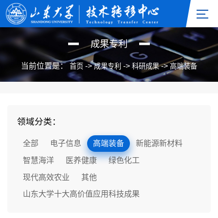
成果专利
当前位置是：
->
->
->
首页
成果专利
科研成果
高端装备
领域分类：
全部
电子信息
高端装备
新能源新材料
智慧海洋
医养健康
绿色化工
现代高效农业
其他
山东大学十大高价值应用科技成果