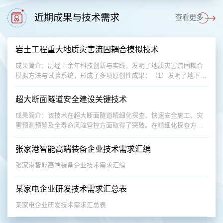
近期成果与技术需求
查看更多
岩土工程重大地质灾害流固耦合模拟技术
成果简介：历经十余年科技创新与实践，发明了地质灾害流固耦合
模拟方法与试验系统，形成了多项原创性成果：（1）发明了地下工
程围岩-地下水-储水构造谱系化流固耦合相似材料。针对传统材料遇
水崩解和难以精确模拟围岩渐进性破坏难题，研发了可还原工程赋
超大断面隧道安全建设关键技术
存环境的谱系化相似材料，有效反应赋存充水溶洞、富水断层等地
层围岩的流固耦合效应与渐进性渗流破坏，实现了量化耦合模拟。
成果简介：该技术在超大断面隧道精细化探查、快速安全施工、灾
（2）发明了钻爆法与掘进机法地下工程施工全过程...
害预测预警及全寿命风险管控方面取得了突破。在精细化探查方
面，研发了融合激光扫描技术与机械式测量技术的钻孔精细探查装
备，实现了溶洞等不良地质的精准探测、真实成像；开发了基于图
张家港智能高端装备企业技术需求汇编
像感知技术的隧道围岩数字编录系统，实现了隧道围岩结构信息快
速采集、自动识别与地质编录。在安全施工技术方面，建立了基于
张家港智能高端装备企业技术需求汇编
位移发展状态突变模型的围岩稳定性判别方法，提出了以...
某家电企业研发技术需求汇总表
某家电企业研发技术需求汇总表