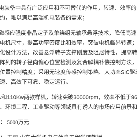
电装备中具有广泛应用和不可替代的作用，转速、效率的
约，难以满足高端机电装备的需求；
磁感应强度非晶定子及单绕组无轴承悬浮技术，降低高速
电机尺寸，提高功率密度比和效率，突破电机临界转速
化设计方法，改善悬浮转子支撑刚度及阻尼特性，提高
阵列的转子径向偏心位置检测及复合解耦补偿控制方法
位置控制精度；采用无速度传感控制策略、大功率
SiC
驱
速、高效下可靠、稳定运行。
w
和
110Kw
两款样机，转速突破
30000rpm
，效率不低于
9
、环境工程、工业驱动等领域具有诱人的市场应用前景
：
5000
万元